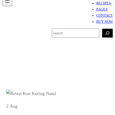
RECIPES
PAGES
CONTACT
BUY NOW
S
e
a
r
Category:
HARI RAYA
c
h
2 Aug