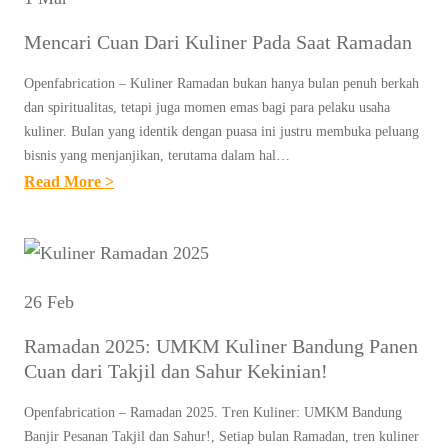
G
N
P
Mencari Cuan Dari Kuliner Pada Saat Ramadan
E
O
R
Openfabrication – Kuliner Ramadan bukan hanya bulan penuh berkah
P
D
dan spiritualitas, tetapi juga momen emas bagi para pelaku usaha
U
I
kuliner. Bulan yang identik dengan puasa ini justru membuka peluang
L
B
bisnis yang menjanjikan, terutama dalam hal…
E
:
Read More >
U
R
M
L
Y
E
A
A
N
N
N
C
R
26 Feb
G
A
A
W
Ramadan 2025: UMKM Kuliner Bandung Panen
R
M
Cuan dari Takjil dan Sahur Kekinian!
A
I
A
J
C
D
Openfabrication – Ramadan 2025. Tren Kuliner: UMKM Bandung
I
U
A
Banjir Pesanan Takjil dan Sahur!, Setiap bulan Ramadan, tren kuliner