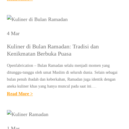
K
U
E
N
R
T
I
I
4 Mar
N
T
G
Kuliner di Bulan Ramadan: Tradisi dan
L
N
Kenikmatan Berbuka Puasa
E
A
D
Openfabrication – Bulan Ramadan selalu menjadi momen yang
T
P
ditunggu-tunggu oleh umat Muslim di seluruh dunia. Selain sebagai
A
O
bulan penuh ibadah dan keberkahan, Ramadan juga identik dengan
L
aneka kuliner khas yang hanya muncul pada saat ini.…
S
P
:
Read More >
T
A
K
1
L
U
8
I
L
3
N
I
1 Mar