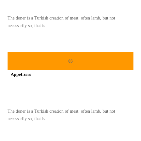
K
S
A
J
I
R
The doner is a Turkish creation of meat, often lamb, but not
I
O
necessarily so, that is
A
L
N
N
D
A
Y
A
L
A
N
P
N
03
S
A
G
A
Appetizers
L
W
H
E
Spicy minced chicken on a white plate complete with cucumber
A
U
S
J
R
T
I
K
The doner is a Turkish creation of meat, often lamb, but not
I
B
E
necessarily so, that is
N
A
K
A
D
I
D
A