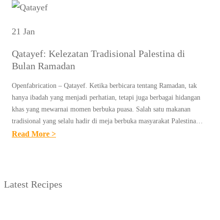
M
A
K
R
K
S
M
S
M
21 Jan
A
A
I
K
A
T
Qatayef: Kelezatan Tradisional Palestina di
A
U
T
A
Bulan Ramadan
P
L
R
N
A
I
Openfabrication – Qatayef. Ketika berbicara tentang Ramadan, tak
A
B
N
hanya ibadah yang menjadi perhatian, tetapi juga berbagai hidangan
N
M
E
H
khas yang mewarnai momen berbuka puasa. Salah satu makanan
E
A
R
tradisional yang selalu hadir di meja berbuka masyarakat Palestina…
A
R
D
B
:
Read More >
R
B
A
U
Q
I
A
N
K
A
R
N
A
T
A
D
Latest Recipes
P
A
Y
U
U
Y
A
N
A
E
D