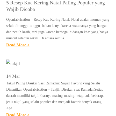
5 Resep Kue Kering Natal Paling Populer yang
Wajib Dicoba
Openfabrication – Resep Kue Kering Natal. Natal adalah momen yang
selalu ditunggu-tunggu, bukan hanya karena suasananya yang hangat
dan penuh kasih, tapi juga karena berbagai hidangan khas yang hanya
muncul setahun sekali. Di antara semua…
:
Read More >
5
R
E
S
14 Mar
E
Takjil Paling Disukai Saat Ramadan: Sajian Favorit yang Selalu
P
Dinantikan Openfabrication – Takjil. Disukai Saat RamadanSetiap
K
daerah memiliki takjil khasnya masing-masing, tetapi ada beberapa
jenis takjil yang selalu populer dan menjadi favorit banyak orang.
U
Apa…
E
:
Read More >