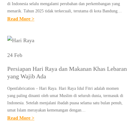
B
A
di Indonesia selalu mengalami perubahan dan perkembangan yang
N
D
menarik. Tahun 2025 tidak terkecuali, terutama di kota Bandung…
N
:
I
:
Read More >
D
T
C
R
A
R
O
A
R
A
B
M
I
D
A
A
K
24 Feb
I
D
U
S
Persiapan Hari Raya dan Makanan Khas Lebaran
A
L
I
yang Wajib Ada
N
I
D
2
N
Openfabrication – Hari Raya. Hari Raya Idul Fitri adalah momen
A
0
yang paling dinanti oleh umat Muslim di seluruh dunia, termasuk di
E
N
2
Indonesia. Setelah menjalani ibadah puasa selama satu bulan penuh,
R
K
umat Islam merayakan kemenangan dengan…
5
P
E
:
Read More >
:
A
N
P
U
D
I
E