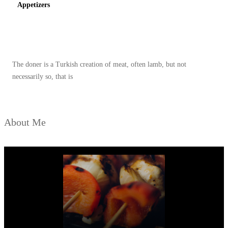
Appetizers
A
N
Spicy minced chicken on a white plate complete with cucumber
P
A
The doner is a Turkish creation of meat, often lamb, but not
G
necessarily so, that is
I
About Me