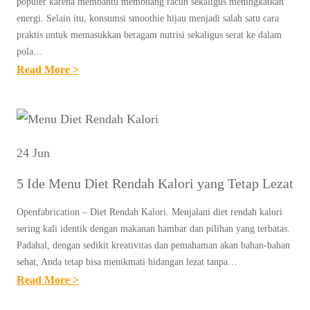
populer karena membantu membuang racun sekaligus meningkatkan
S
energi. Selain itu, konsumsi smoothie hijau menjadi salah satu cara
S
praktis untuk memasukkan beragam nutrisi sekaligus serat ke dalam
pola…
A
:
Read More >
Y
5
U
P
R
I
U
L
N
24 Jun
I
T
5 Ide Menu Diet Rendah Kalori yang Tetap Lezat
H
U
A
K
Openfabrication – Diet Rendah Kalori. Menjalani diet rendah kalori
N
P
sering kali identik dengan makanan hambar dan pilihan yang terbatas.
S
Padahal, dengan sedikit kreativitas dan pemahaman akan bahan-bahan
E
M
sehat, Anda tetap bisa menikmati hidangan lezat tanpa…
N
:
Read More >
O
D
5
O
E