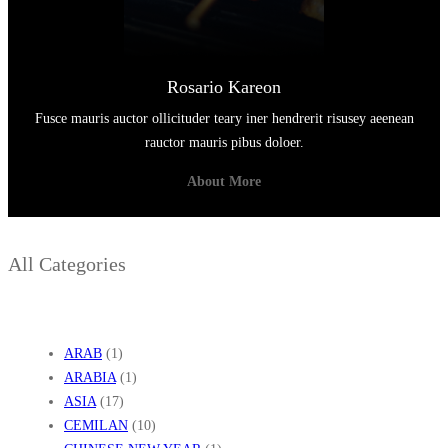
Rosario Kareon
Fusce mauris auctor ollicituder teary iner hendrerit risusey aeenean
rauctor mauris pibus doloer.
About More
All Categories
ARAB
(1)
ARABIA
(1)
ASIA
(17)
CEMILAN
(10)