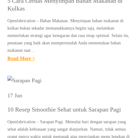
5 Cara Cerdas Menyimpan Bahan Makanan di
M
H
T
S
Kulkas
E
K
O
E
M
A
Openfabrication – Bahan Makanan. Menyimpan bahan makanan di
K
H
A
kulkas bukan sekadar memasukkannya begitu saja, melainkan
L
S
A
S
memerlukan strategi agar kesegaran dan rasa tetap optimal. Selain itu,
O
A
T
penataan yang baik akan mempermudah Anda menemukan bahan
A
R
L
D
makanan saat…
K
I
A
:
Read More >
A
T
Y
M
5
N
E
A
I
C
M
L
N
A
E
U
G
R
N
17 Jun
R
T
A
Y
R
E
10 Resep Smoothie Sehat untuk Sarapan Pagi
C
E
E
T
E
G
B
Openfabrication – Sarapan Pagi. Memulai hari dengan sarapan yang
A
R
A
sehat adalah kebiasaan yang sangat dianjurkan. Namun, tidak semua
U
P
D
R
orang punya waktu untuk memasak atau menyiapkan menu lengkap di