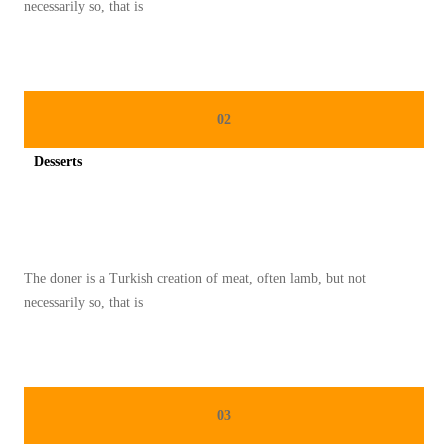
necessarily so, that is
E
M
S
A
E
K
H
A
02
A
N
T
A
Desserts
U
N
Spicy minced chicken on a white plate complete with cucumber
N
D
T
I
U
K
The doner is a Turkish creation of meat, often lamb, but not
K
U
necessarily so, that is
S
L
A
K
R
A
A
S
03
P