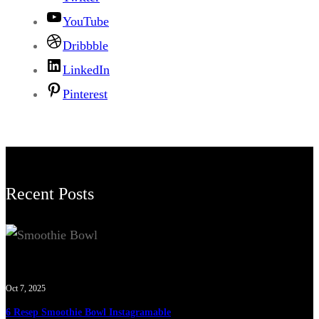
YouTube
Dribbble
LinkedIn
Pinterest
Recent Posts
Oct 7, 2025
6 Resep Smoothie Bowl Instagramable