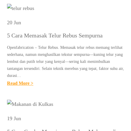
I
T
R
D
H
I
E
I
20 Jun
T
M
E
A
5 Cara Memasak Telur Rebus Sempurna
E
H
D
N
I
I
Openfabrication – Telur Rebus. Memasak telur rebus memang terlihat
U
J
sederhana, namun menghasilkan tekstur sempurna—kuning telur yang
A
D
A
lembut dan putih telur yang kenyal—sering kali menimbulkan
B
I
tantangan tersendiri. Selain teknik merebus yang tepat, faktor suhu air,
U
E
durasi…
E
U
T
:
Read More >
T
N
E
5
R
T
S
C
E
U
Y
A
N
K
A
R
D
19 Jun
D
N
A
A
E
G