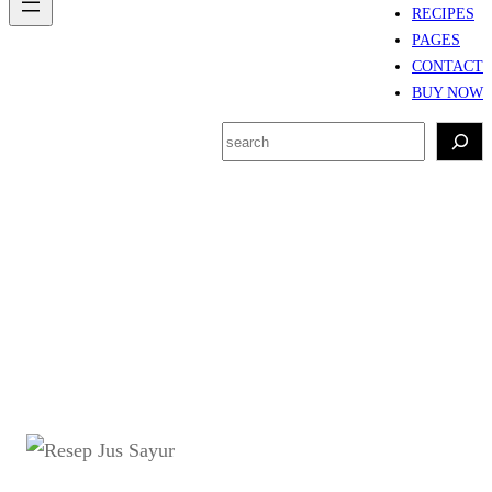
RECIPES
PAGES
CONTACT
BUY NOW
S
e
a
r
Category:
KULINER
c
PAGI
h