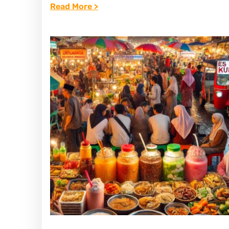
:
Read More >
:
M
T
E
R
N
A
C
D
A
I
R
S
I
I
C
D
U
A
A
N
N
K
D
E
A
N
R
I
I
K