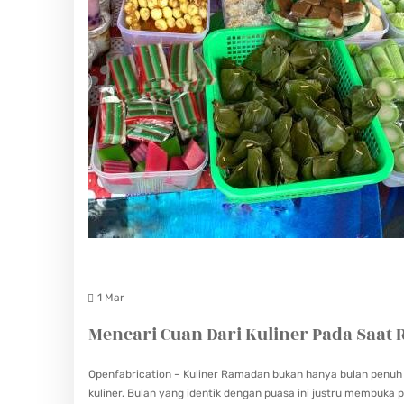
E
R
D
I
B
U
L
A
N
R
A
1 Mar
M
A
Mencari Cuan Dari Kuliner Pada Saa
D
Openfabrication – Kuliner Ramadan bukan hanya bulan penuh b
A
kuliner. Bulan yang identik dengan puasa ini justru membuka 
N