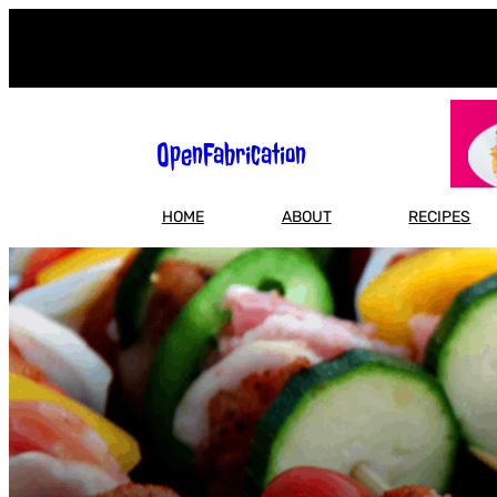
Skip
to
content
OpenFabrication
HOME
ABOUT
RECIPES