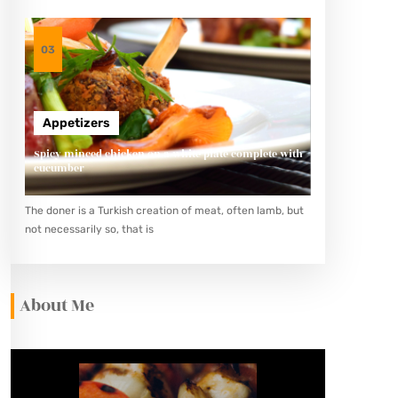
03
Appetizers
Spicy minced chicken on a white plate complete with
cucumber
The doner is a Turkish creation of meat, often lamb, but
not necessarily so, that is
About Me