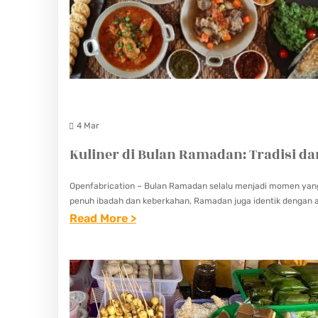
S
T
1
8
3
4 Mar
Kuliner di Bulan Ramadan: Tradisi d
Openfabrication – Bulan Ramadan selalu menjadi momen yang 
penuh ibadah dan keberkahan, Ramadan juga identik dengan a
:
Read More >
K
U
L
I
N