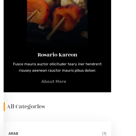
Rosario Kareon
Fusce mauris auctor ollicituder teary iner hendrerit
risusey aeenean rauctor mauris pibus doloer.
About More
All Categories
ARAB
(1)