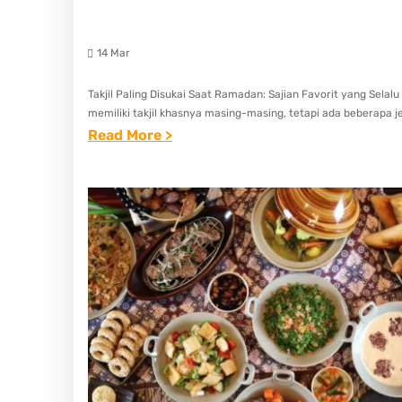
14 Mar
Takjil Paling Disukai Saat Ramadan: Sajian Favorit yang Selal
memiliki takjil khasnya masing-masing, tetapi ada beberapa je
:
Read More >
U
N
T
I
T
L
E
D
P
O