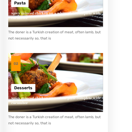
Pasta
Spicy minced chicken on a white plate complete with
cucumber
The doner is a Turkish creation of meat, often lamb, but
not necessarily so, that is
02
Desserts
Spicy minced chicken on a white plate complete with
cucumber
The doner is a Turkish creation of meat, often lamb, but
not necessarily so, that is