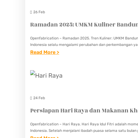
K
M
U
26 Feb
A
L
Ramadan 2025: UMKM Kuliner Bandung
T
I
A
N
Openfabrication – Ramadan 2025. Tren Kuliner: UMKM Bandung B
N
Indonesia selalu mengalami perubahan dan perkembangan yang
E
B
:
Read More >
R
E
R
P
R
A
A
B
M
D
U
A
A
K
D
S
24 Feb
A
A
A
Persiapan Hari Raya dan Makanan Kh
P
N
A
U
2
T
Openfabrication – Hari Raya. Hari Raya Idul Fitri adalah mome
A
0
Indonesia. Setelah menjalani ibadah puasa selama satu bul
R
S
: