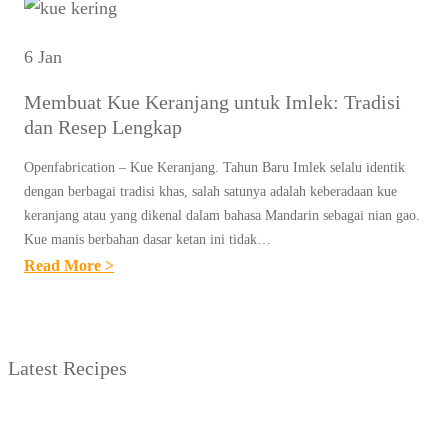
6 Jan
Membuat Kue Keranjang untuk Imlek: Tradisi
dan Resep Lengkap
Openfabrication – Kue Keranjang. Tahun Baru Imlek selalu identik
dengan berbagai tradisi khas, salah satunya adalah keberadaan kue
keranjang atau yang dikenal dalam bahasa Mandarin sebagai nian gao.
Kue manis berbahan dasar ketan ini tidak…
:
Read More >
M
E
M
Latest Recipes
B
U
A