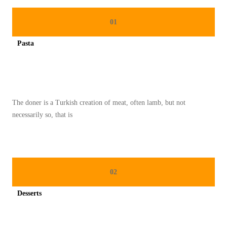
T
K
01
U
Pasta
E
Spicy minced chicken on a white plate complete with cucumber
K
E
R
The doner is a Turkish creation of meat, often lamb, but not
A
necessarily so, that is
N
J
A
N
02
G
U
Desserts
N
Spicy minced chicken on a white plate complete with cucumber
T