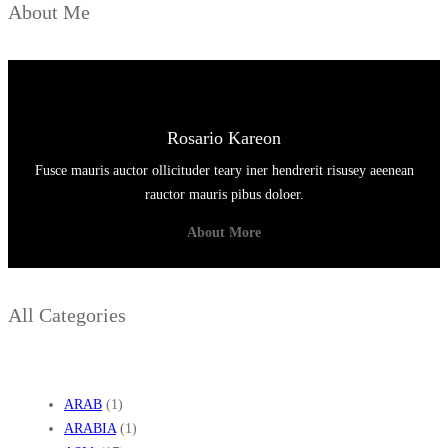
About Me
A
N
R
E
S
Rosario Kareon
E
Fusce mauris auctor ollicituder teary iner hendrerit risusey aeenean
P
rauctor mauris pibus doloer.
L
About More
E
N
G
All Categories
K
A
P
ARAB
(1)
ARABIA
(1)