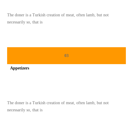
U
K
The doner is a Turkish creation of meat, often lamb, but not
I
necessarily so, that is
M
L
E
K
03
:
Appetizers
T
R
Spicy minced chicken on a white plate complete with cucumber
A
D
The doner is a Turkish creation of meat, often lamb, but not
I
necessarily so, that is
S
I
D