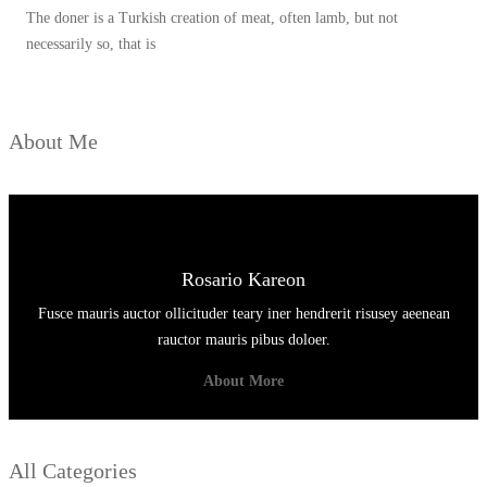
The doner is a Turkish creation of meat, often lamb, but not
necessarily so, that is
About Me
Rosario Kareon
Fusce mauris auctor ollicituder teary iner hendrerit risusey aeenean
rauctor mauris pibus doloer.
About More
All Categories