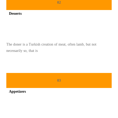
02
Desserts
Spicy minced chicken on a white plate complete with cucumber
The doner is a Turkish creation of meat, often lamb, but not
necessarily so, that is
03
Appetizers
Spicy minced chicken on a white plate complete with cucumber