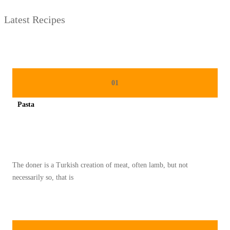
Latest Recipes
01
Pasta
Spicy minced chicken on a white plate complete with cucumber
The doner is a Turkish creation of meat, often lamb, but not
necessarily so, that is