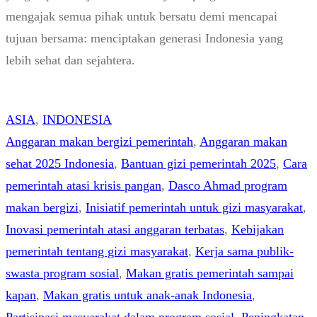
mengajak semua pihak untuk bersatu demi mencapai
tujuan bersama: menciptakan generasi Indonesia yang
lebih sehat dan sejahtera.
ASIA
, 
INDONESIA
Anggaran makan bergizi pemerintah
, 
Anggaran makan
sehat 2025 Indonesia
, 
Bantuan gizi pemerintah 2025
, 
Cara
pemerintah atasi krisis pangan
, 
Dasco Ahmad program
makan bergizi
, 
Inisiatif pemerintah untuk gizi masyarakat
, 
Inovasi pemerintah atasi anggaran terbatas
, 
Kebijakan
pemerintah tentang gizi masyarakat
, 
Kerja sama publik-
swasta program sosial
, 
Makan gratis pemerintah sampai
kapan
, 
Makan gratis untuk anak-anak Indonesia
, 