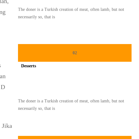
lah,
The doner is a Turkish creation of meat, often lamb, but not
ing
necessarily so, that is
02
s
Desserts
pan
Spicy minced chicken on a white plate complete with cucumber
 D
The doner is a Turkish creation of meat, often lamb, but not
necessarily so, that is
.
 Jika