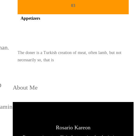
03
Appetizers
Spicy minced chicken on a white plate complete with cucumber
nan.
The doner is a Turkish creation of meat, often lamb, but not
necessarily so, that is
D
About Me
tamin
Rosario Kareon