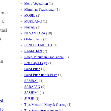
Menu Vegetarian
(1)
Minuman Tradisional
(1)
umsi
MOBIL
(2)
ita
MUKBANG
(1)
NATAL
(1)
tasi
NUSANTARA
(10)
n
Olahan Tahu
(1)
PENCUCI MULUT
(10)
RAMADAN
(7)
Resep Minuman Tradisional
(1)
an
Roti Lapis Legit
(1)
Salad Buah
(1)
Salad Buah untuk Pesta
(1)
SAMBAL
(1)
SARAPAN
(9)
SASHIMI
(1)
SUSHI
(1)
si
Tips Memilih Minyak Goreng
(1)
 D
Tips Menggoreng Ayam
(1)