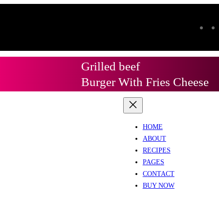
Grilled beef
Burger With Fries Cheese
HOME
ABOUT
RECIPES
PAGES
CONTACT
BUY NOW