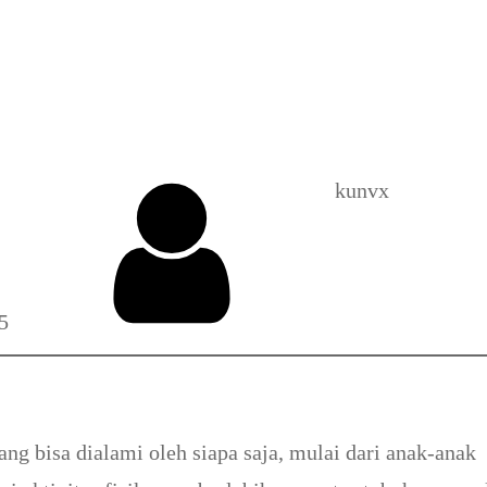
dengan Vitamin D: Manfa
kunvx
5
g bisa dialami oleh siapa saja, mulai dari anak-anak