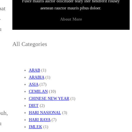
Fusce mauris auctor ollicituder teary iner hendrerit risusey
pat
aeenean rauctor mauris pibus doloer.
-
About More
u
All Categories
ARAB
(1)
ARABIA
(1)
ASIA
(17)
CEMILAN
(10)
CHINESE NEW YEAR
(1)
DIET
(2)
buh,
HARI NASIONAL
(3)
HARI RAYA
(7)
u
IMLEK
(1)