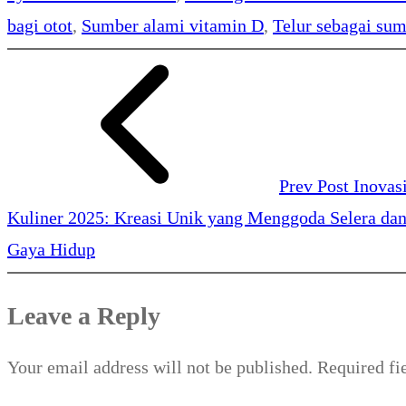
bagi otot
, 
Sumber alami vitamin D
, 
Telur sebagai su
Prev Post
Inovas
Kuliner 2025: Kreasi Unik yang Menggoda Selera da
Gaya Hidup
Leave a Reply
Your email address will not be published.
Required fi