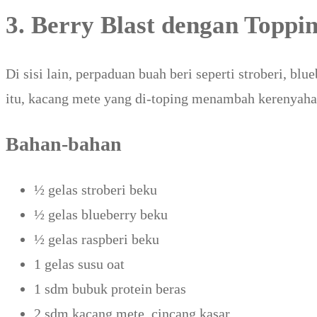
3. Berry Blast dengan Topp
Di sisi lain, perpaduan buah beri seperti stroberi, bl
itu, kacang mete yang di-toping menambah kerenyaha
Bahan-bahan
½ gelas stroberi beku
½ gelas blueberry beku
½ gelas raspberi beku
1 gelas susu oat
1 sdm bubuk protein beras
2 sdm kacang mete, cincang kasar