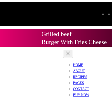
Grilled beef
Burger With Fries Cheese
HOME
ABOUT
RECIPES
PAGES
CONTACT
BUY NOW