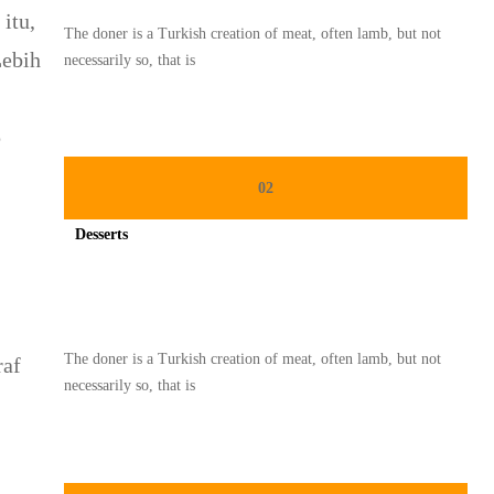
itu,
The doner is a Turkish creation of meat, often lamb, but not
Lebih
necessarily so, that is
p
02
Desserts
Spicy minced chicken on a white plate complete with cucumber
The doner is a Turkish creation of meat, often lamb, but not
raf
necessarily so, that is