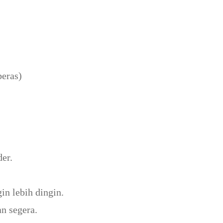
beras)
er.
gin lebih dingin.
an segera.