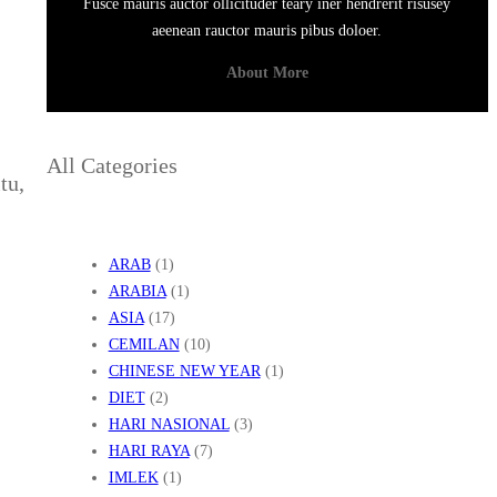
Fusce mauris auctor ollicituder teary iner hendrerit risusey
aeenean rauctor mauris pibus doloer.
About More
All Categories
tu,
ARAB
(1)
ARABIA
(1)
ASIA
(17)
CEMILAN
(10)
CHINESE NEW YEAR
(1)
DIET
(2)
HARI NASIONAL
(3)
HARI RAYA
(7)
IMLEK
(1)