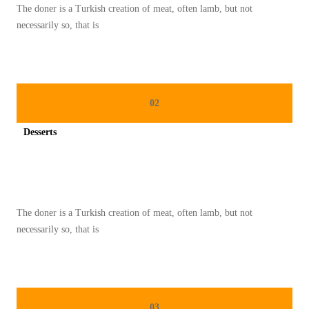
The doner is a Turkish creation of meat, often lamb, but not
necessarily so, that is
02
Desserts
Spicy minced chicken on a white plate complete with cucumber
The doner is a Turkish creation of meat, often lamb, but not
necessarily so, that is
03