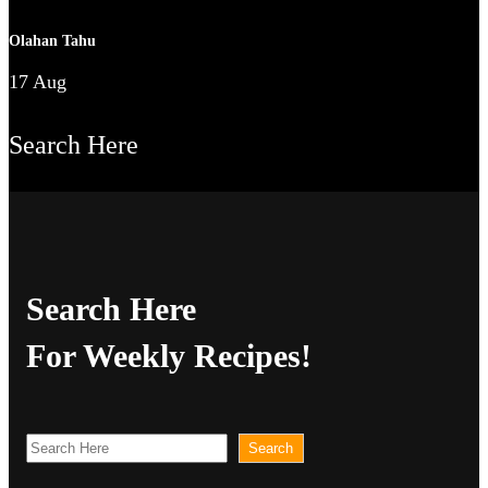
Olahan Tahu
17 Aug
Search Here
Search Here
For Weekly Recipes!
S
Search
e