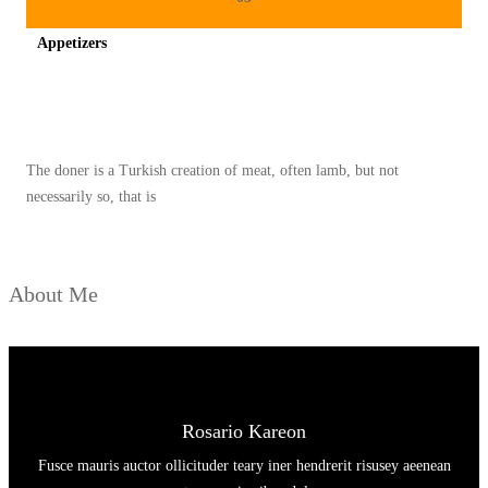
Appetizers
Spicy minced chicken on a white plate complete with cucumber
The doner is a Turkish creation of meat, often lamb, but not
necessarily so, that is
About Me
Rosario Kareon
Fusce mauris auctor ollicituder teary iner hendrerit risusey aeenean