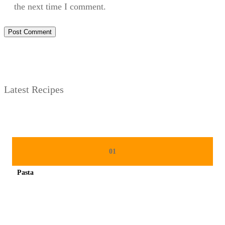
the next time I comment.
Latest Recipes
01
Pasta
Spicy minced chicken on a white plate complete with cucumber