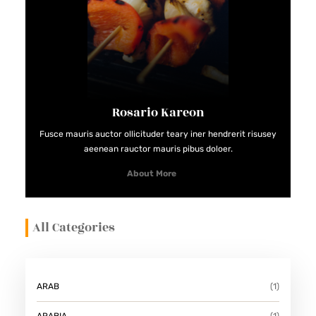
Rosario Kareon
Fusce mauris auctor ollicituder teary iner hendrerit risusey
aeenean rauctor mauris pibus doloer.
About More
All Categories
ARAB
(1)
ARABIA
(1)