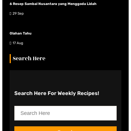
6 Resep Sambal Nusantara yang Menggoda Lidah
29 Sep
Olahan Tahu
17 Aug
Search Here
Search Here
For Weekly Recipes!
S
e
a