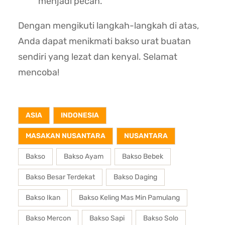
menjadi pecah.
Dengan mengikuti langkah-langkah di atas,
Anda dapat menikmati bakso urat buatan
sendiri yang lezat dan kenyal. Selamat
mencoba!
ASIA
INDONESIA
MASAKAN NUSANTARA
NUSANTARA
Bakso
Bakso Ayam
Bakso Bebek
Bakso Besar Terdekat
Bakso Daging
Bakso Ikan
Bakso Keling Mas Min Pamulang
Bakso Mercon
Bakso Sapi
Bakso Solo