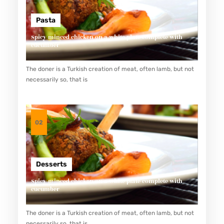
Pasta
Spicy minced chicken on a white plate complete with
cucumber
The doner is a Turkish creation of meat, often lamb, but not
necessarily so, that is
02
Desserts
Spicy minced chicken on a white plate complete with
cucumber
The doner is a Turkish creation of meat, often lamb, but not
necessarily so, that is