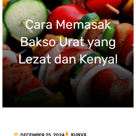
c
h
Cara Memasak
Bakso Urat yang
Lezat dan Kenyal
KUNVX
DECEMBER 25, 2024