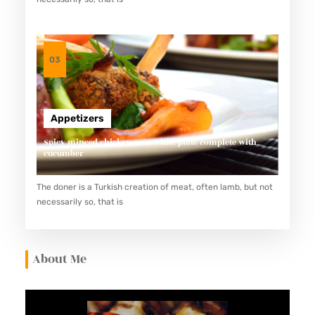
03
Appetizers
Spicy minced chicken on a white plate complete with
cucumber
The doner is a Turkish creation of meat, often lamb, but not
necessarily so, that is
About Me