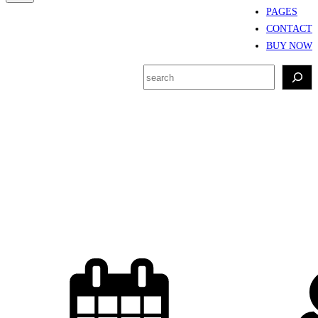
PAGES
CONTACT
BUY NOW
S
e
a
r
Resep Minuman
c
Tradisional
h